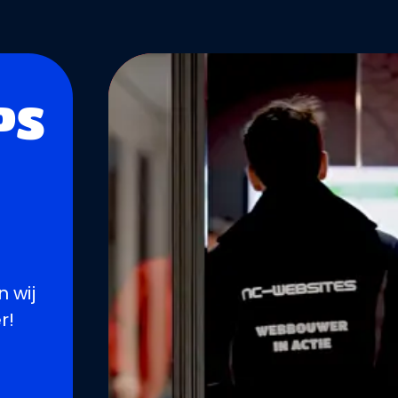
PS
 wij
r!