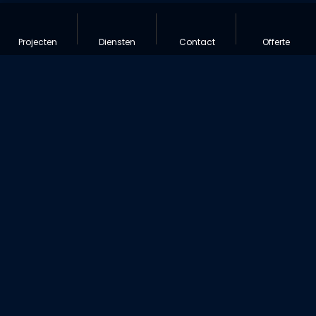
Projecten
Diensten
Contact
Offerte
STEL JE VRAAG,
KRIJG DIRECT AI-
ANTWOORDEN
Intelligente zoekfunctionaliteit die
begrijpt wat je zoekt en directe
antwoorden geeft.