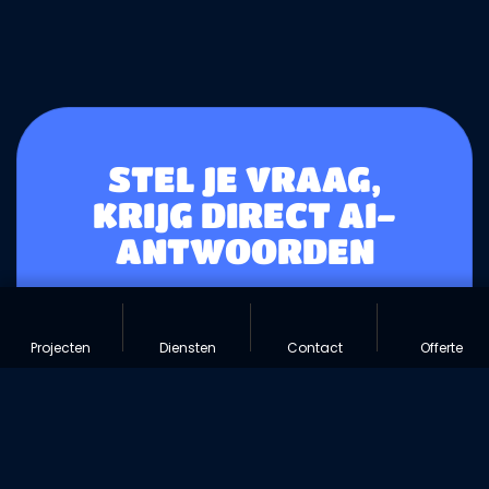
STEL JE VRAAG,
KRIJG DIRECT AI-
ANTWOORDEN
Intelligente zoekfunctionaliteit die
begrijpt wat je zoekt en directe
Projecten
Diensten
Contact
Offerte
antwoorden geeft.