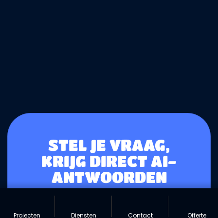
STEL JE VRAAG,
KRIJG DIRECT AI-
ANTWOORDEN
Intelligente zoekfunctionaliteit die
begrijpt wat je zoekt en directe
Projecten
Diensten
Contact
Offerte