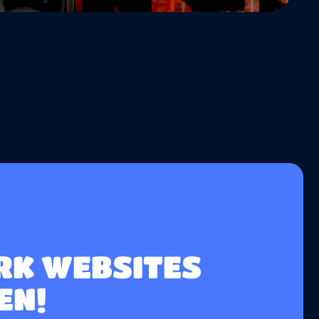
K WEBSITES
EN!