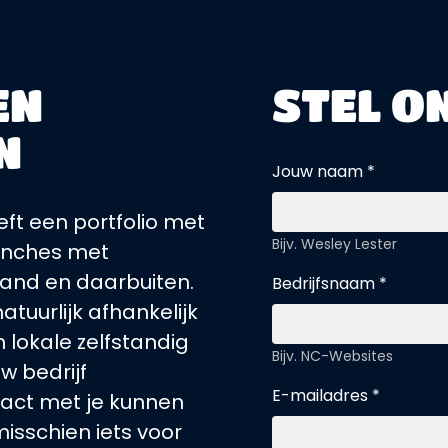
EN
STEL O
N
Jouw naam *
t een portfolio met
Bijv. Wesley Lester
ranches met
rland en daarbuiten.
Bedrijfsnaam *
atuurlijk afhankelijk
 lokale zelfstandig
Bijv. NC-Websites
w bedrijf
E-mailadres *
act met je kunnen
isschien iets voor