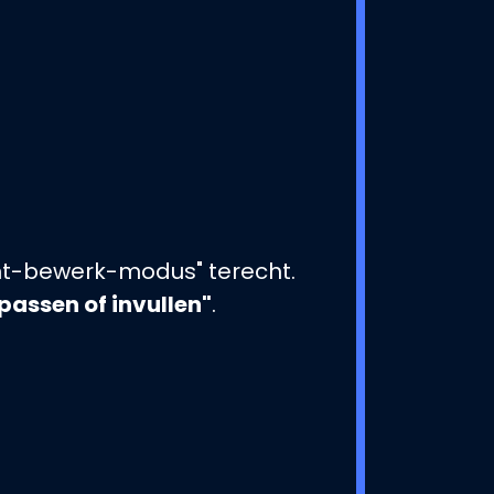
nt-bewerk-modus" terecht.
assen of invullen"
.