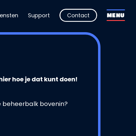
iensten
Support
Contact
MENU
ier hoe je dat kunt doen!
 de beheerbalk bovenin?