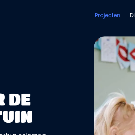
Projecten
D
R DE
TUIN