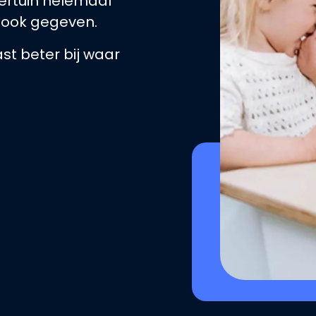
ertuin helemaal
look gegeven.
past beter bij waar