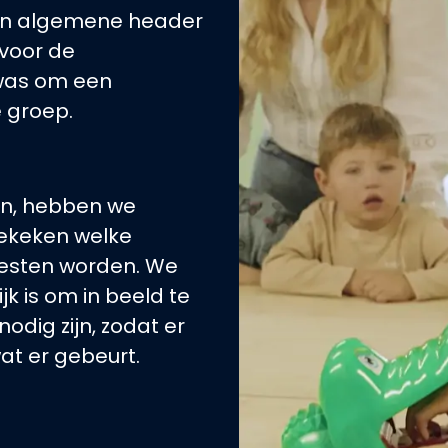
een algemene header
voor de
 was om een
 groep.
n, hebben we
ekeken welke
esten worden. We
k is om in beeld te
dig zijn, zodat er
at er gebeurt.