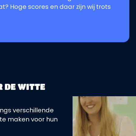
t? Hoge scores en daar zijn wij trots
 DE WITTE
angs verschillende
 te maken voor hun