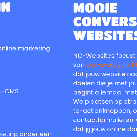
IN
MOOIE
CONVERS
WEBSITE
 online marketing
NC-Websites focust
van
conversiegerich
dat jouw website naa
doelen die je met jou
NC-CMS
begint allemaal me
We plaatsen op strat
to-actionknoppen, o
contactformulieren.
dat jij jouw online d
keting onder één