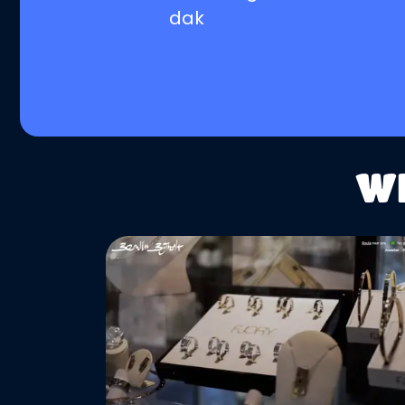
dak
WE