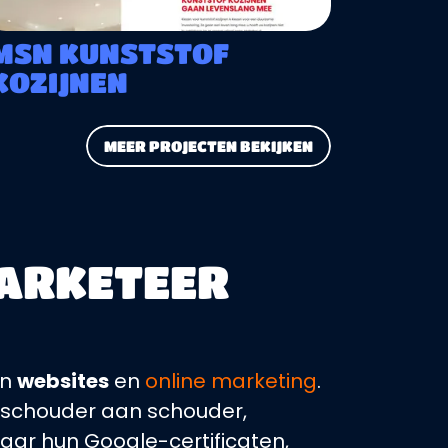
MSN KUNSTSTOF
KOZIJNEN
MEER PROJECTEN BEKIJKEN
MARKETEER
an
websites
en
online marketing
.
schouder aan schouder,
aar hun Google-certificaten,