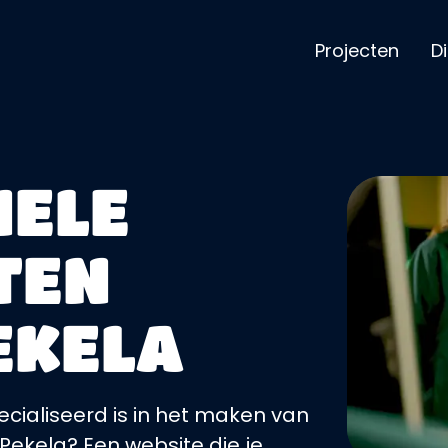
Projecten
D
NELE
TEN
EKELA
cialiseerd is in het maken van
 Pekela? Een website die je