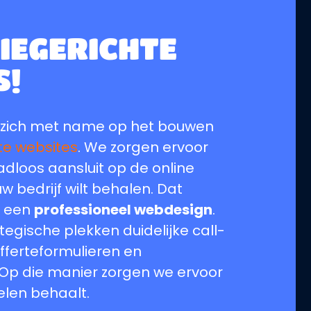
IEGERICHTE
S!
 zich met name op het bouwen
te websites
. We zorgen ervoor
dloos aansluit op de online
w bedrijf wilt behalen. Dat
t een
professioneel webdesign
.
egische plekken duidelijke call-
fferteformulieren en
 Op die manier zorgen we ervoor
oelen behaalt.