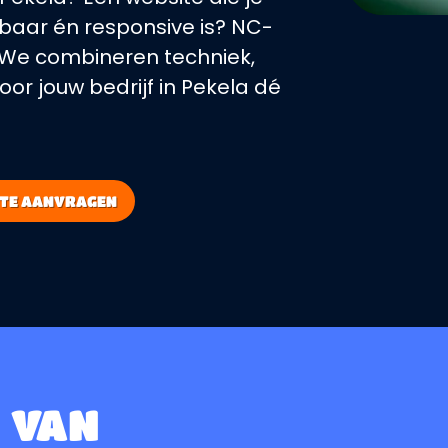
baar én responsive is? NC-
. We combineren techniek,
or jouw bedrijf in Pekela dé
RTE AANVRAGEN
 VAN