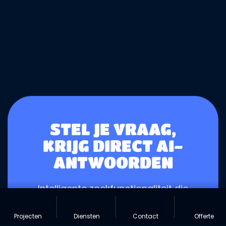
STEL JE VRAAG,
KRIJG DIRECT AI-
ANTWOORDEN
Intelligente zoekfunctionaliteit die
begrijpt wat je zoekt en directe
antwoorden geeft.
Projecten
Diensten
Contact
Offerte